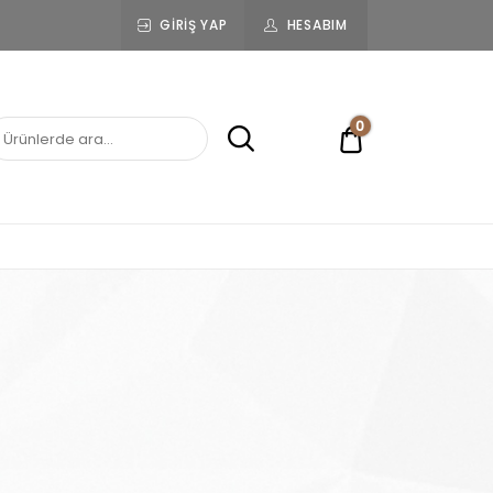
GIRIŞ YAP
HESABIM
0
0,00 ₺