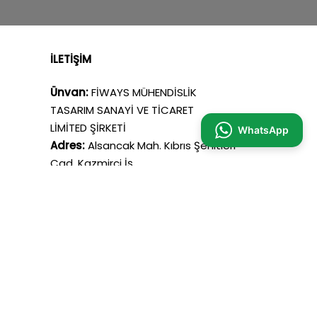
İLETİŞİM
Ünvan:
FİWAYS MÜHENDİSLİK
TASARIM SANAYİ VE TİCARET
LİMİTED ŞİRKETİ
WhatsApp
Adres:
Alsancak Mah. Kıbrıs Şehitleri
Cad. Kazmirci İş
Merkezi No: 20 İç Kapı No: 502
KONAK/ IZMIR
Mail:
info@fiways.com
Telefon:
+90 553 856 86 28