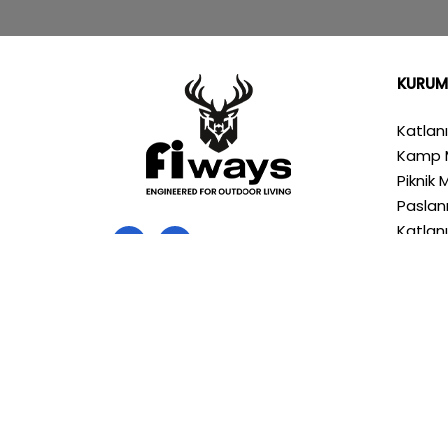
KURUM
Katlan
Kamp 
Piknik 
Pasla
Katlan
Hakkım
Mağaz
İletişi