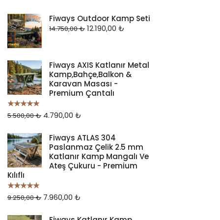
Fiways Outdoor Kamp Seti
12.190,00
₺
14.750,00
₺
Fiways AXIS Katlanır Metal
Kamp,Bahçe,Balkon &
Karavan Masası -
Premium Çantalı
4.790,00
₺
5 üzerinden
5.500,00
₺
5.00
oy aldı
Fiways ATLAS 304
Paslanmaz Çelik 2.5 mm
Katlanır Kamp Mangalı Ve
Ateş Çukuru - Premium
Kılıflı
7.960,00
₺
5 üzerinden
9.250,00
₺
5.00
oy aldı
Fİways Katlanır Kamp