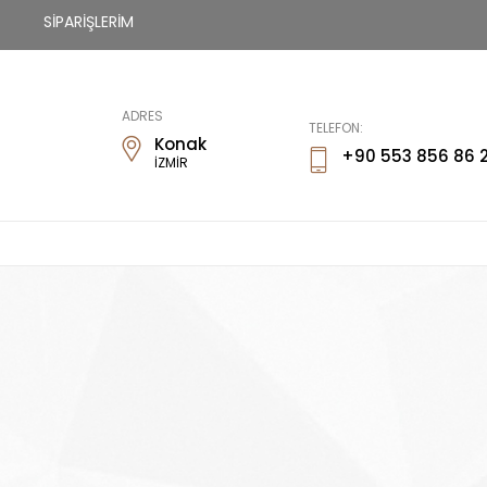
SİPARİŞLERİM
Fİways
ADRES
TELEFON:
Konak
+90 553 856 86 
İZMİR