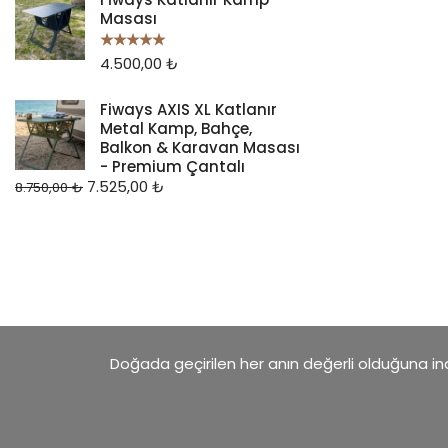
Masası
4.500,00
₺
5 üzerinden
5.00
oy aldı
Fiways AXIS XL Katlanır
Metal Kamp, Bahçe,
Balkon & Karavan Masası
- Premium Çantalı
7.525,00
₺
8.750,00
₺
Doğada geçirilen her anın değerli olduğuna inan