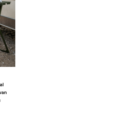
al
van
ı