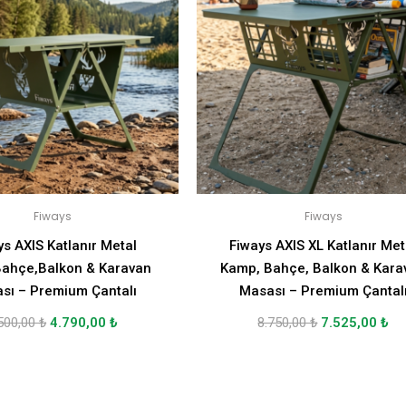
Fiways
Fiways
ys AXIS Katlanır Metal
Fiways AXIS XL Katlanır Met
ahçe,Balkon & Karavan
Kamp, Bahçe, Balkon & Kara
sı – Premium Çantalı
Masası – Premium Çantal
500,00
₺
4.790,00
₺
8.750,00
₺
7.525,00
₺