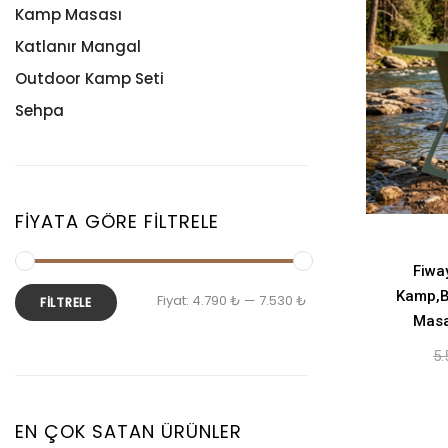
Kamp Masası
Katlanır Mangal
Outdoor Kamp Seti
Sehpa
FIYATA GÖRE FILTRELE
Fiwa
Kamp,B
Fiyat:
4.790 ₺
—
7.530 ₺
FILTRELE
Masa
5.
EN ÇOK SATAN ÜRÜNLER