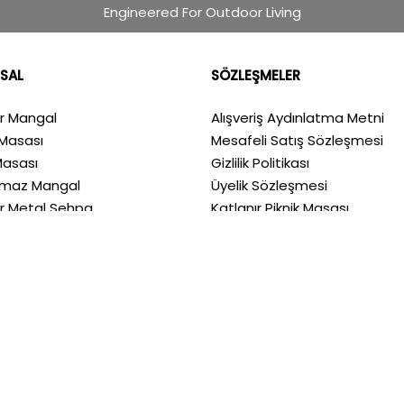
Engineered For Outdoor Living
SAL
SÖZLEŞMELER
ır Mangal
Alışveriş Aydınlatma Metni
Masası
Mesafeli Satış Sözleşmesi
Masası
Gizlilik Politikası
nmaz Mangal
Üyelik Sözleşmesi
ır Metal Sehpa
Katlanır Piknik Masası
ızda
Metal Kamp Masası
a
Krom Mangal
m
Portatif Mangal