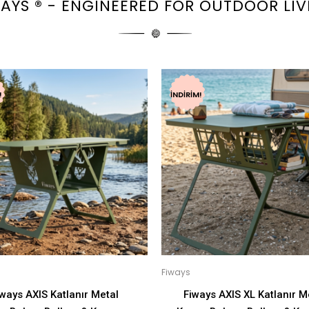
WAYS ® - ENGINEERED FOR OUTDOOR LIV
!
İNDIRIM!
Fiways
iways AXIS Katlanır Metal
Fiways AXIS XL Katlanır M