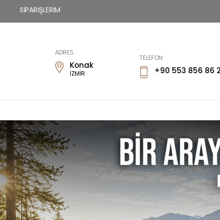
SİPARİŞLERİM
Fİways
ADRES
TELEFON:
Konak
+90 553 856 86 
İZMİR