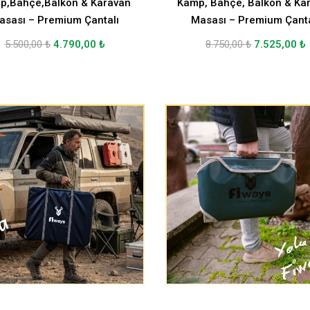
p,Bahçe,Balkon & Karavan
Kamp, Bahçe, Balkon & Ka
asası – Premium Çantalı
Masası – Premium Çanta
5.500,00
₺
4.790,00
₺
8.750,00
₺
7.525,00
₺