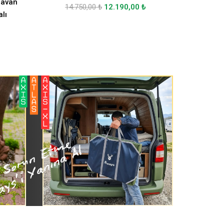
ravan
14.750,00
₺
12.190,00
₺
lı