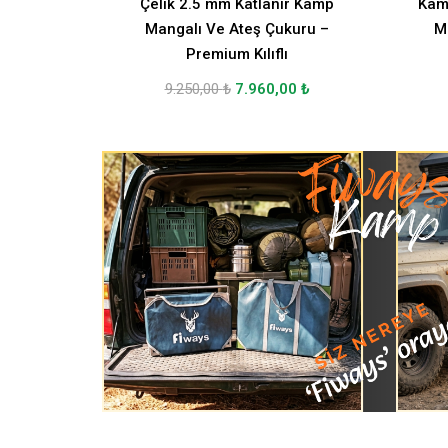
Çelik 2.5 mm Katlanır Kamp
Kam
Mangalı Ve Ateş Çukuru –
M
Premium Kılıflı
9.250,00
₺
7.960,00
₺