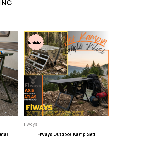
ING
İNDIRIM!
Fiways
etal
Fiways Outdoor Kamp Seti