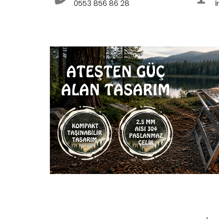
0553 856 86 28
İ