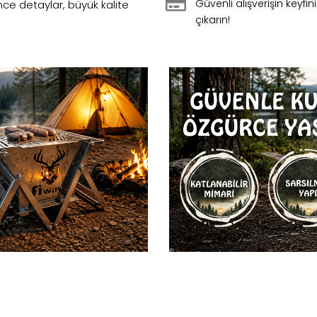
Güvenli alışverişin keyfini
nce detaylar, büyük kalite
çıkarın!