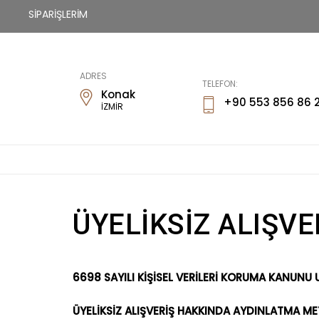
SİPARİŞLERİM
Fİways
ADRES
TELEFON:
Konak
+90 553 856 86 
İZMİR
ÜYELİKSİZ ALIŞV
6698 SAYILI KİŞİSEL VERİLERİ KORUMA KANUNU
ÜYELİKSİZ ALIŞVERİŞ HAKKINDA AYDINLATMA ME