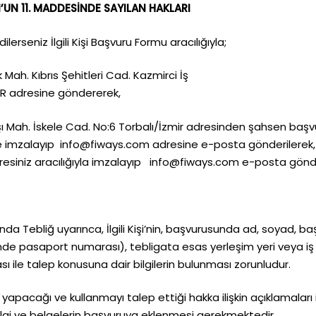
N’UN 11. MADDESİNDE SAYILAN HAKLARI
i dilerseniz İlgili Kişi Başvuru Formu aracılığıyla;
 Mah. Kıbrıs Şehitleri Cad. Kazmirci İş
MIR adresine göndererek,
ıbaşı Mah. İskele Cad. No:6 Torbalı/İzmir adresinden şahsen başv
le imzalayıp
info@fiways.com
adresine e-posta gönderilerek,
esiniz aracılığıyla imzalayıp
info@fiways.com
e-posta gönde
a Tebliğ uyarınca, İlgili Kişi’nin, başvurusunda ad, soyad, başv
de pasaport numarası), tebligata esas yerleşim yeri veya iş y
 ile talep konusuna dair bilgilerin bulunması zorunludur.
 için yapacağı ve kullanmayı talep ettiği hakka ilişkin açıklama
in bilgi ve belgelerin başvuruya eklenmesi gerekmektedir.