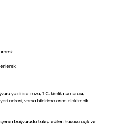
urarak,
rilerek,
uru yazılı ise imza, T.C. kimlik numarası,
eri adresi, varsa bildirime esas elektronik
ları içeren başvuruda talep edilen hususu açık ve