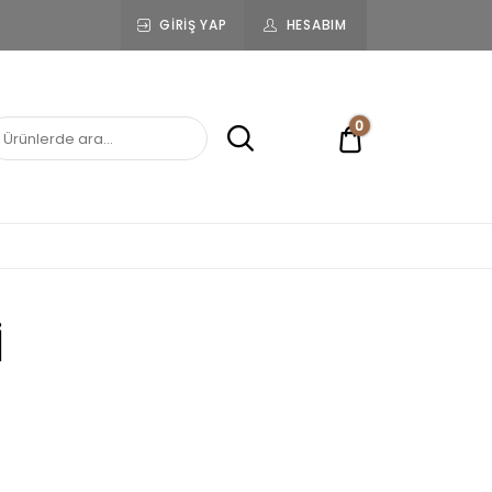
GIRIŞ YAP
HESABIM
0
0,00 ₺
İ