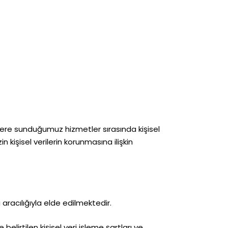
lere sunduğumuz hizmetler sırasında kişisel
in kişisel verilerin korunmasına ilişkin
ma aracılığıyla elde edilmektedir.
elirtilen kişisel veri işleme şartları ve