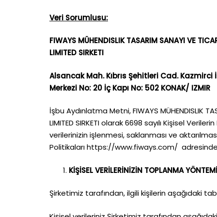
Veri Sorumlusu:
FIWAYS MÜHENDISLIK TASARIM SANAYI VE TICA
LIMITED SIRKETI
Alsancak Mah. Kıbrıs Şehitleri Cad. Kazmirci İ
Merkezi No: 20 İç Kapı No: 502 KONAK/ IZMIR
İşbu Aydınlatma Metni, FIWAYS MÜHENDISLIK TA
LIMITED SIRKETI olarak 6698 sayılı Kişisel Verile
verilerinizin işlenmesi, saklanması ve aktarılması i
Politikaları
https://www.fiways.com/
adresinde 
KİŞİSEL VERİLERİNİZİN TOPLANMA YÖNTEMİ
Şirketimiz tarafından, ilgili kişilerin aşağıdaki t
Kişisel verileriniz Şirketimiz tarafından aşağıdak