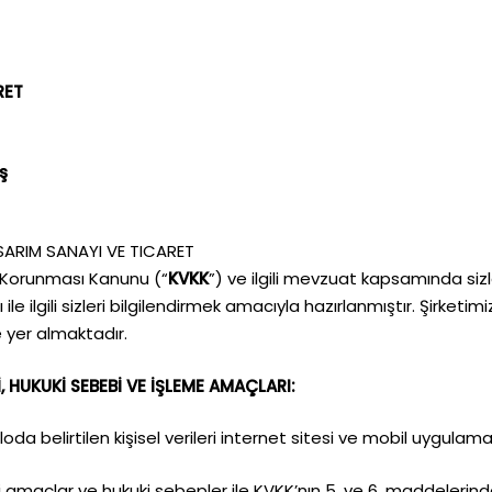
RET
ş
SARIM SANAYI VE TICARET
rin Korunması Kanunu (“
KVKK
”) ve ilgili mevzuat kapsamında siz
le ilgili sizleri bilgilendirmek amacıyla hazırlanmıştır. Şirketimiz
yer almaktadır.
, HUKUKİ SEBEBİ VE İŞLEME AMAÇLARI:
abloda belirtilen kişisel verileri internet sitesi ve mobil uygula
i amaçlar ve hukuki sebepler ile KVKK’nın 5. ve 6. maddelerinde b