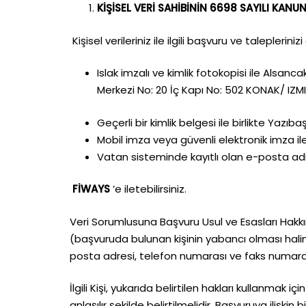
KİŞİSEL VERİ SAHİBİNİN 6698 SAYILI KANU
Kişisel verileriniz ile ilgili başvuru ve talepleriniz
Islak imzalı ve kimlik fotokopisi ile
Alsancak
Merkezi No: 20 İç Kapı No: 502 KONAK/ IZ
Geçerli bir kimlik belgesi ile birlikte Yaz
Mobil imza veya güvenli elektronik imza i
Vatan sisteminde kayıtlı olan e-posta adr
FİWAYS
’e iletebilirsiniz.
Veri Sorumlusuna Başvuru Usul ve Esasları Hakkınd
(başvuruda bulunan kişinin yabancı olması halin
posta adresi, telefon numarası ve faks numarası
İlgili Kişi, yukarıda belirtilen hakları kullanmak
anlaşılır şekilde belirtilmelidir. Başvuruya ilişk