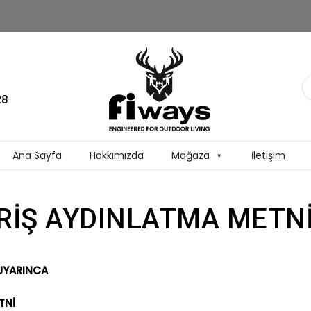
28
Ana Sayfa
Hakkımızda
Mağaza
İletişim
ERİŞ AYDINLATMA METN
 UYARINCA
TNİ