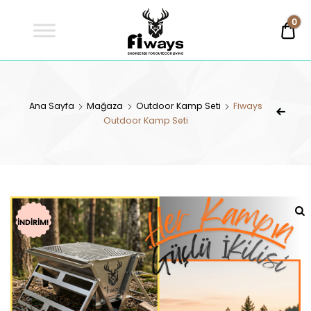
Fİways
0
0,
Engineered For Outdoor Living
FİWAYS
Ana Sayfa
Mağaza
Outdoor Kamp Seti
Fiways
Outdoor Kamp Seti
İNDIRIM!