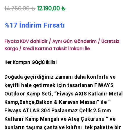
14.750,00
₺
12.190,00
₺
%17 İndirim Fırsatı
Fiyata KDV dahildir / Aynı Gün Gönderim / Ücretsiz
Kargo / Kredi Kartına Taksit İmkanı İle
Her Kampın Güçlü İkilisi
Doğada geçirdiğiniz zamanı daha konforlu ve
keyifli hale getirmek için tasarlanan FIWAYS
Outdoor Kamp Seti, ‘’Fiways AXIS Katlanır Metal
Kamp,Bahçe,Balkon & Karavan Masası’’ ile ‘’
Fiways ATLAS 304 Paslanmaz Çelik 2.5 mm
Katlanır Kamp Mangalı ve Ateş Çukurunu ‘’ ve
bunların taşıma çanta ve kılıfını tek pakette bir