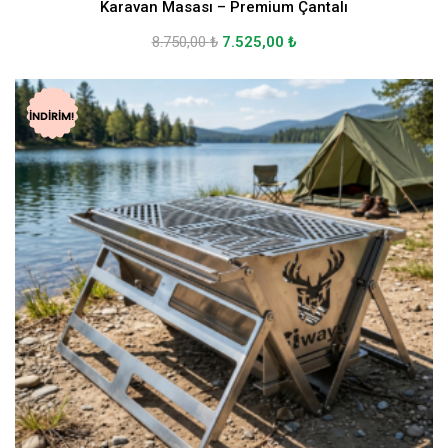
Karavan Masası – Premium Çantalı
8.750,00
₺
7.525,00
₺
İNDIRIM!