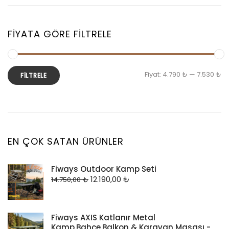
FIYATA GÖRE FILTRELE
Fiyat:
4.790 ₺
—
7.530 ₺
FILTRELE
EN ÇOK SATAN ÜRÜNLER
Fiways Outdoor Kamp Seti
12.190,00
₺
14.750,00
₺
Fiways AXIS Katlanır Metal
Kamp,Bahçe,Balkon & Karavan Masası -