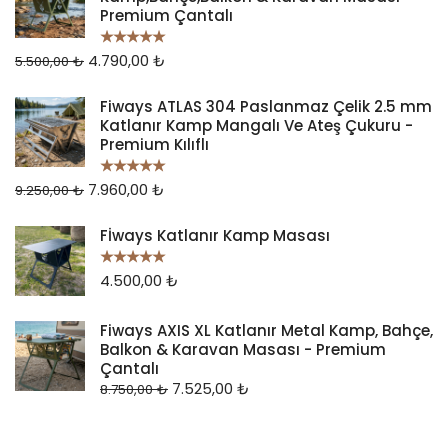
Premium Çantalı
4.790,00
₺
5 üzerinden
5.500,00
₺
5.00
oy aldı
Fiways ATLAS 304 Paslanmaz Çelik 2.5 mm
Katlanır Kamp Mangalı Ve Ateş Çukuru -
Premium Kılıflı
7.960,00
₺
5 üzerinden
9.250,00
₺
5.00
oy aldı
Fİways Katlanır Kamp Masası
4.500,00
₺
5 üzerinden
5.00
oy aldı
Fiways AXIS XL Katlanır Metal Kamp, Bahçe,
Balkon & Karavan Masası - Premium
Çantalı
7.525,00
₺
8.750,00
₺