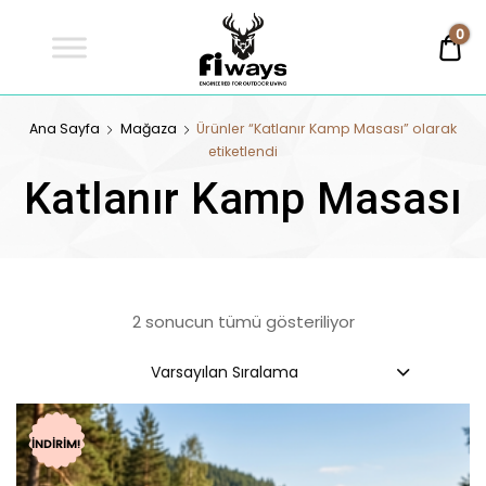
Fİways
0
0,
Engineered For Outdoor Living
FİWAYS
Ana Sayfa
Mağaza
Ürünler “Katlanır Kamp Masası” olarak
etiketlendi
Katlanır Kamp Masası
2 sonucun tümü gösteriliyor
Varsayılan Sıralama
İNDIRIM!