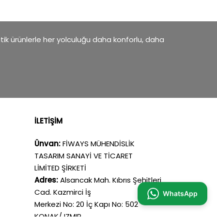
atik ürünlerle her yolculuğu daha konforlu, daha
İLETİŞİM
Ünvan:
FİWAYS MÜHENDİSLİK
TASARIM SANAYİ VE TİCARET
LİMİTED ŞİRKETİ
Adres:
Alsancak Mah. Kıbrıs Şehitleri
Cad. Kazmirci İş
WhatsApp
Merkezi No: 20 İç Kapı No: 502
KONAK/ IZMIR