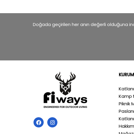
Doğada geçirilen her anın değerli olduğuna inan
KURUM
Katlan
Kamp 
Piknik 
Pasla
Katlan
Hakkım
Mağaz