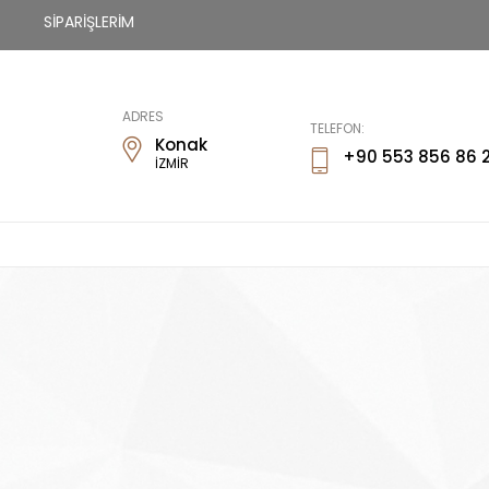
SİPARİŞLERİM
Fİways
ADRES
TELEFON:
Konak
+90 553 856 86 
İZMİR