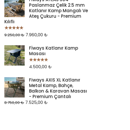
Paslanmaz Çelik 2.5 mm
Katlanır Kamp Mangalı Ve
Ateş Çukuru - Premium
Kılıflı
7.960,00
₺
5 üzerinden
9.250,00
₺
5.00
oy aldı
Fİways Katlanır Kamp
Masası
4.500,00
₺
5 üzerinden
5.00
oy aldı
Fiways AXIS XL Katlanır
Metal Kamp, Bahçe,
Balkon & Karavan Masası
- Premium Çantalı
7.525,00
₺
8.750,00
₺