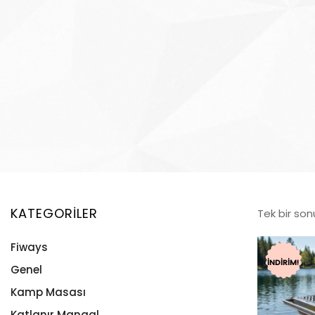
KATEGORILER
Tek bir son
Fiways
İNDIRIM!
Genel
Kamp Masası
Katlanır Mangal