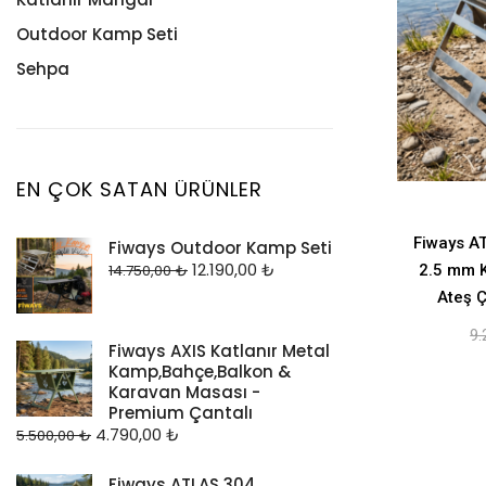
Outdoor Kamp Seti
Sehpa
EN ÇOK SATAN ÜRÜNLER
Fiways A
Fiways Outdoor Kamp Seti
12.190,00
₺
2.5 mm K
14.750,00
₺
Ateş Ç
9.
Fiways AXIS Katlanır Metal
Kamp,Bahçe,Balkon &
Karavan Masası -
Premium Çantalı
4.790,00
₺
5.500,00
₺
Fiways ATLAS 304