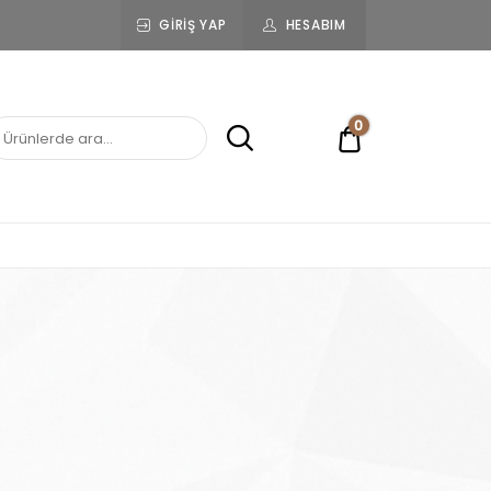
GIRIŞ YAP
HESABIM
0
0,00 ₺