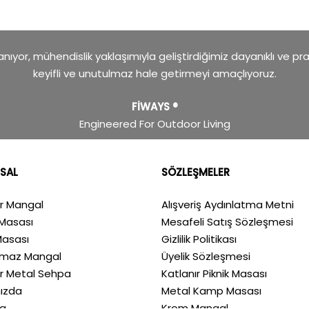
ıyor, mühendislik yaklaşımıyla geliştirdiğimiz dayanıklı ve pr
keyifli ve unutulmaz hale getirmeyi amaçlıyoruz.
FİWAYS ®
Engineered For Outdoor Living
SAL
SÖZLEŞMELER
ır Mangal
Alışveriş Aydınlatma Metni
Masası
Mesafeli Satış Sözleşmesi
Masası
Gizlilik Politikası
nmaz Mangal
Üyelik Sözleşmesi
ır Metal Sehpa
Katlanır Piknik Masası
ızda
Metal Kamp Masası
a
Krom Mangal