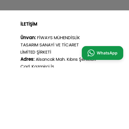
İLETİŞİM
Ünvan:
FİWAYS MÜHENDİSLİK
TASARIM SANAYİ VE TİCARET
LİMİTED ŞİRKETİ
WhatsApp
Adres:
Alsancak Mah. Kıbrıs Şehitleri
Cad. Kazmirci İş
Merkezi No: 20 İç Kapı No: 502
KONAK/ IZMIR
Mail:
info@fiways.com
Telefon:
+90 553 856 86 28