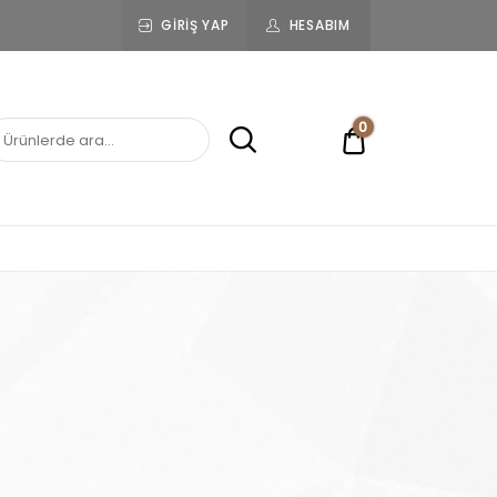
GIRIŞ YAP
HESABIM
0
0,00 ₺