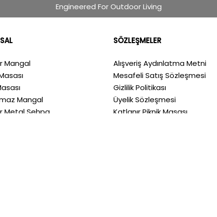
Engineered For Outdoor Living
SAL
SÖZLEŞMELER
ır Mangal
Alışveriş Aydınlatma Metni
Masası
Mesafeli Satış Sözleşmesi
Masası
Gizlilik Politikası
nmaz Mangal
Üyelik Sözleşmesi
ır Metal Sehpa
Katlanır Piknik Masası
ızda
Metal Kamp Masası
a
Krom Mangal
m
Portatif Mangal