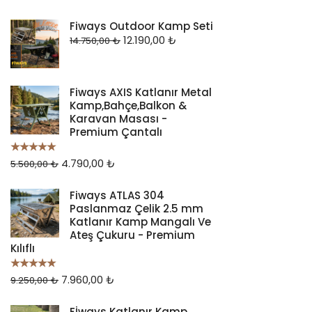
Fiways Outdoor Kamp Seti
12.190,00
₺
14.750,00
₺
Fiways AXIS Katlanır Metal
Kamp,Bahçe,Balkon &
Karavan Masası -
Premium Çantalı
4.790,00
₺
5 üzerinden
5.500,00
₺
5.00
oy aldı
Fiways ATLAS 304
Paslanmaz Çelik 2.5 mm
Katlanır Kamp Mangalı Ve
Ateş Çukuru - Premium
Kılıflı
7.960,00
₺
5 üzerinden
9.250,00
₺
5.00
oy aldı
Fİways Katlanır Kamp