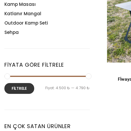
Kamp Masası
Katlanır Mangal
Outdoor Kamp Seti
Sehpa
FIYATA GÖRE FILTRELE
Fİway
Fiyat:
4.500 ₺
—
4.790 ₺
FILTRELE
EN ÇOK SATAN ÜRÜNLER