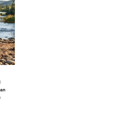
l
van
ı