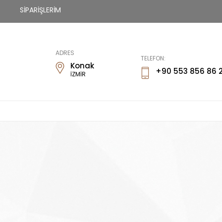
SİPARİŞLERİM
Fİways
ADRES
TELEFON:
Konak
+90 553 856 86 
İZMİR