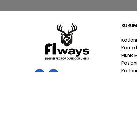
KURUM
Katlan
Kamp 
Piknik 
Pasla
Katlan
Hakkım
Mağaz
İletişi