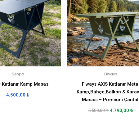
Sehpa
Fiways
s Katlanır Kamp Masası
Fiways AXIS Katlanır Meta
Kamp,Bahçe,Balkon & Kara
4.500,00
₺
Masası – Premium Çantal
5.500,00
₺
4.790,00
₺