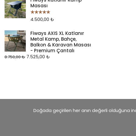
Masası
4.500,00
₺
5 üzerinden
5.00
oy aldı
Fiways AXIS XL Katlanır
Metal Kamp, Bahçe,
Balkon & Karavan Masası
- Premium Çantalı
7.525,00
₺
8.750,00
₺
Doğada geçirilen her anın değerli olduğuna inan