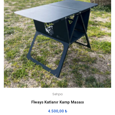
Sehpa
Fİways Katlanır Kamp Masası
4.500,00
₺