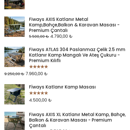
Fiways AXIS Katlanır Metal
Kamp,Bahçe,Balkon & Karavan Masası -
Premium Çantalı
4.790,00
₺
5.500,00
₺
Fiways ATLAS 304 Paslanmaz Çelik 2.5 mm
Katlanır Kamp Mangalı Ve Ateş Çukuru -
Premium Kılıflı
7.960,00
₺
5 üzerinden
9.250,00
₺
5.00
oy aldı
Fİways Katlanır Kamp Masası
4.500,00
₺
5 üzerinden
5.00
oy aldı
Fiways AXIS XL Katlanır Metal Kamp, Bahçe,
Balkon & Karavan Masası - Premium
Çantalı