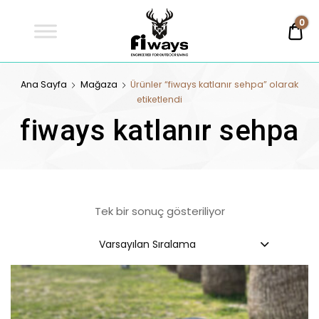
Fİways
0
0,
Engineered For Outdoor Living
FİWAYS
Ana Sayfa
Mağaza
Ürünler “fiways katlanır sehpa” olarak
etiketlendi
fiways katlanır sehpa
Tek bir sonuç gösteriliyor
Varsayılan Sıralama