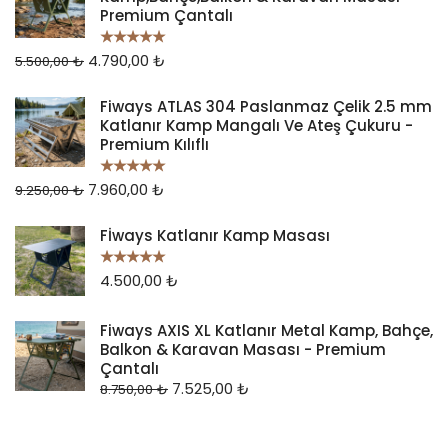
Premium Çantalı
4.790,00
₺
5 üzerinden
5.500,00
₺
5.00
oy aldı
Fiways ATLAS 304 Paslanmaz Çelik 2.5 mm
Katlanır Kamp Mangalı Ve Ateş Çukuru -
Premium Kılıflı
7.960,00
₺
5 üzerinden
9.250,00
₺
5.00
oy aldı
Fİways Katlanır Kamp Masası
4.500,00
₺
5 üzerinden
5.00
oy aldı
Fiways AXIS XL Katlanır Metal Kamp, Bahçe,
Balkon & Karavan Masası - Premium
Çantalı
7.525,00
₺
8.750,00
₺