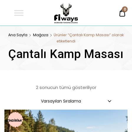
Fİways
0
0,
Engineered For Outdoor Living
FİWAYS
Ana Sayfa
Mağaza
Ürünler “Çantalı Kamp Masası” olarak
etiketlendi
Çantalı Kamp Masası
2 sonucun tümü gösteriliyor
Varsayılan Sıralama
İNDIRIM!