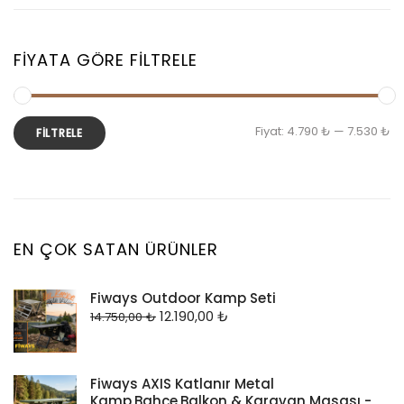
FIYATA GÖRE FILTRELE
Fiyat:
4.790 ₺
—
7.530 ₺
FILTRELE
EN ÇOK SATAN ÜRÜNLER
Fiways Outdoor Kamp Seti
12.190,00
₺
14.750,00
₺
Fiways AXIS Katlanır Metal
Kamp,Bahçe,Balkon & Karavan Masası -