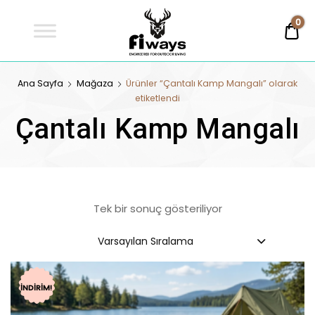
Fİways
0
0,
Engineered For Outdoor Living
FİWAYS
Ana Sayfa
Mağaza
Ürünler “Çantalı Kamp Mangalı” olarak
etiketlendi
Çantalı Kamp Mangalı
Tek bir sonuç gösteriliyor
Varsayılan Sıralama
İNDIRIM!