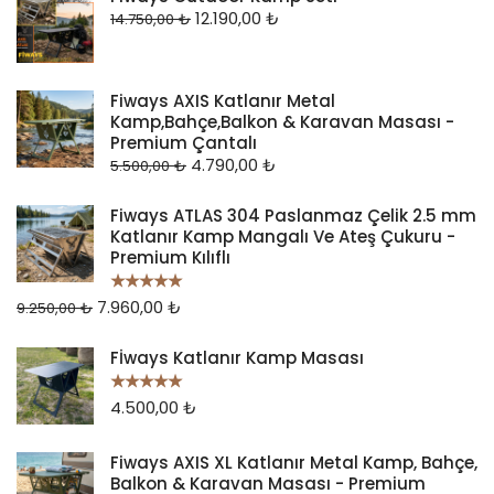
12.190,00
₺
14.750,00
₺
Fiways AXIS Katlanır Metal
Kamp,Bahçe,Balkon & Karavan Masası -
Premium Çantalı
4.790,00
₺
5.500,00
₺
Fiways ATLAS 304 Paslanmaz Çelik 2.5 mm
Katlanır Kamp Mangalı Ve Ateş Çukuru -
Premium Kılıflı
7.960,00
₺
5 üzerinden
9.250,00
₺
5.00
oy aldı
Fİways Katlanır Kamp Masası
4.500,00
₺
5 üzerinden
5.00
oy aldı
Fiways AXIS XL Katlanır Metal Kamp, Bahçe,
Balkon & Karavan Masası - Premium