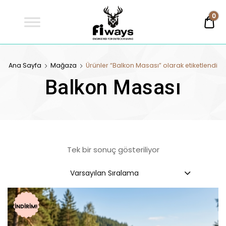
Fİways
0
0,
Engineered For Outdoor Living
FİWAYS
Ana Sayfa
Mağaza
Ürünler “Balkon Masası” olarak etiketlendi
Balkon Masası
Tek bir sonuç gösteriliyor
Varsayılan Sıralama
İNDIRIM!