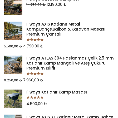
12.190,00
₺
14.750,00
₺
Fiways AXIS Katlanır Metal
Kamp,Bahçe,Balkon & Karavan Masası -
Premium Çantalı
4.790,00
₺
5 üzerinden
5.500,00
₺
5.00
oy aldı
Fiways ATLAS 304 Paslanmaz Çelik 2.5 mm
Katlanır Kamp Mangalı Ve Ateş Çukuru -
Premium Kılıflı
7.960,00
₺
5 üzerinden
9.250,00
₺
5.00
oy aldı
Fİways Katlanır Kamp Masası
4.500,00
₺
5 üzerinden
5.00
oy aldı
Fiways AXIS XL Katlanır Metal Kamp, Bahçe,