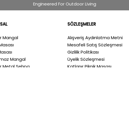
Engineered For Outdoor Living
SAL
SÖZLEŞMELER
ır Mangal
Alışveriş Aydınlatma Metni
Masası
Mesafeli Satış Sözleşmesi
Masası
Gizlilik Politikası
nmaz Mangal
Üyelik Sözleşmesi
ır Metal Sehpa
Katlanır Piknik Masası
ızda
Metal Kamp Masası
a
Krom Mangal
m
Portatif Mangal