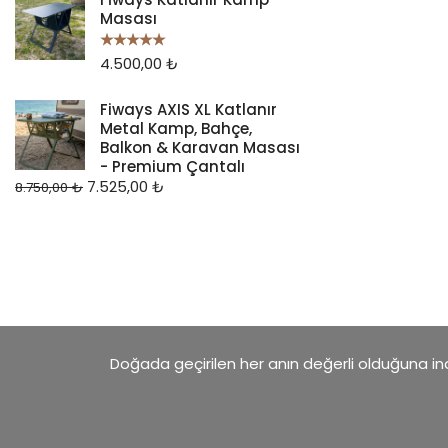
Masası
4.500,00
₺
5 üzerinden
5.00
oy aldı
Fiways AXIS XL Katlanır
Metal Kamp, Bahçe,
Balkon & Karavan Masası
- Premium Çantalı
7.525,00
₺
8.750,00
₺
Doğada geçirilen her anın değerli olduğuna inan