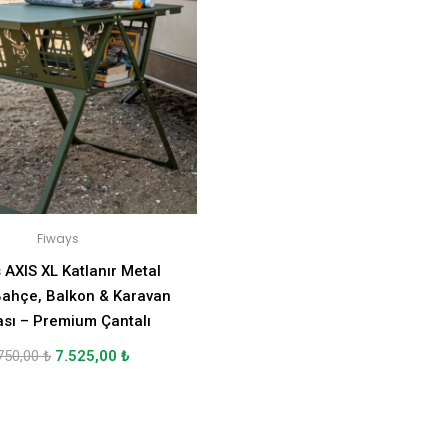
Fiways
 AXIS XL Katlanır Metal
ahçe, Balkon & Karavan
sı – Premium Çantalı
750,00
₺
7.525,00
₺