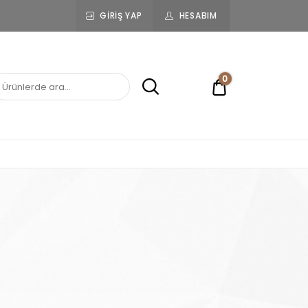
GIRIŞ YAP
HESABIM
0
0,00 ₺