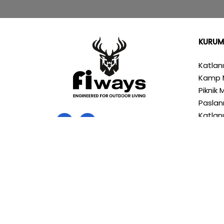
KURUM
Katlan
Kamp 
Piknik 
Pasla
Katlan
Hakkım
Mağaz
İletişi