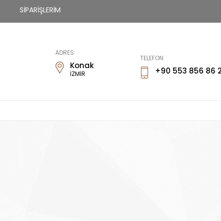
SİPARİŞLERİM
Fİways
ADRES
TELEFON:
Konak
+90 553 856 86 
İZMİR