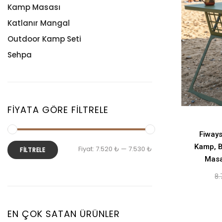
Kamp Masası
Katlanır Mangal
Outdoor Kamp Seti
Sehpa
FIYATA GÖRE FILTRELE
Fiways
Kamp, B
Fiyat:
7.520 ₺
—
7.530 ₺
FILTRELE
Masa
8.
EN ÇOK SATAN ÜRÜNLER