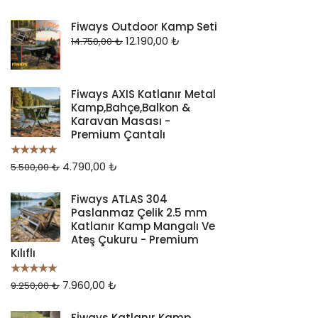
Fiways Outdoor Kamp Seti
12.190,00
₺
14.750,00
₺
Fiways AXIS Katlanır Metal
Kamp,Bahçe,Balkon &
Karavan Masası -
Premium Çantalı
4.790,00
₺
5 üzerinden
5.500,00
₺
5.00
oy aldı
Fiways ATLAS 304
Paslanmaz Çelik 2.5 mm
Katlanır Kamp Mangalı Ve
Ateş Çukuru - Premium
Kılıflı
7.960,00
₺
5 üzerinden
9.250,00
₺
5.00
oy aldı
Fİways Katlanır Kamp