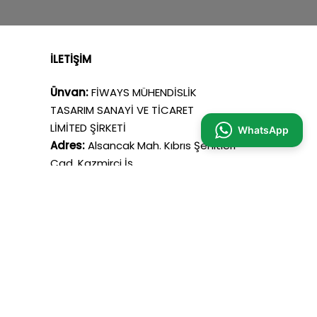
İLETİŞİM
Ünvan:
FİWAYS MÜHENDİSLİK
TASARIM SANAYİ VE TİCARET
LİMİTED ŞİRKETİ
WhatsApp
Adres:
Alsancak Mah. Kıbrıs Şehitleri
Cad. Kazmirci İş
Merkezi No: 20 İç Kapı No: 502
KONAK/ IZMIR
Mail:
info@fiways.com
Telefon:
+90 553 856 86 28