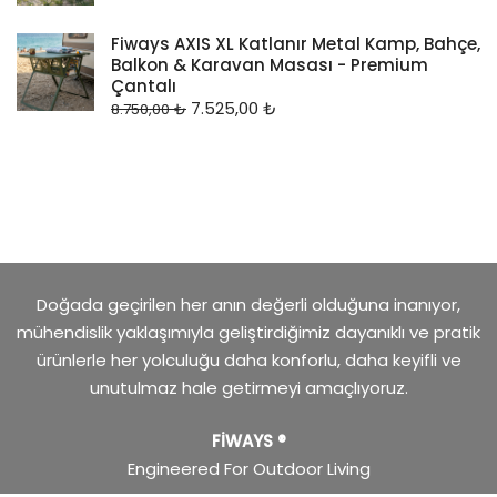
5.00
oy aldı
Fiways AXIS XL Katlanır Metal Kamp, Bahçe,
Balkon & Karavan Masası - Premium
Çantalı
7.525,00
₺
8.750,00
₺
Doğada geçirilen her anın değerli olduğuna inanıyor,
mühendislik yaklaşımıyla geliştirdiğimiz dayanıklı ve pratik
ürünlerle her yolculuğu daha konforlu, daha keyifli ve
unutulmaz hale getirmeyi amaçlıyoruz.
FİWAYS ®
Engineered For Outdoor Living