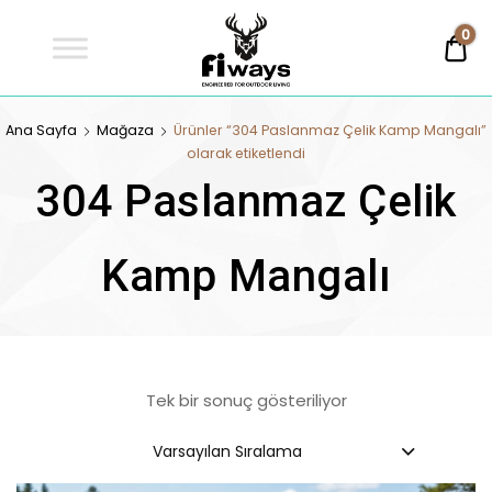
Fİways
0
0,
Engineered For Outdoor Living
FİWAYS
Ana Sayfa
Mağaza
Ürünler “304 Paslanmaz Çelik Kamp Mangalı”
olarak etiketlendi
304 Paslanmaz Çelik
Kamp Mangalı
Tek bir sonuç gösteriliyor
Varsayılan Sıralama