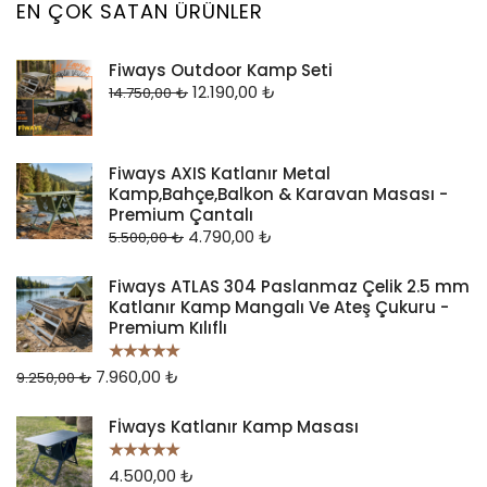
EN ÇOK SATAN ÜRÜNLER
Fiways Outdoor Kamp Seti
12.190,00
₺
14.750,00
₺
Fiways AXIS Katlanır Metal
Kamp,Bahçe,Balkon & Karavan Masası -
Premium Çantalı
4.790,00
₺
5.500,00
₺
Fiways ATLAS 304 Paslanmaz Çelik 2.5 mm
Katlanır Kamp Mangalı Ve Ateş Çukuru -
Premium Kılıflı
7.960,00
₺
5 üzerinden
9.250,00
₺
5.00
oy aldı
Fİways Katlanır Kamp Masası
4.500,00
₺
5 üzerinden