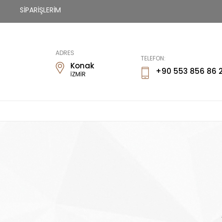
SİPARİŞLERİM
Fİways
ADRES
TELEFON:
Konak
+90 553 856 86 
İZMİR