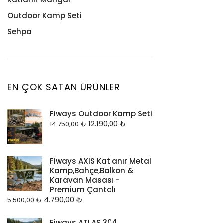
Outdoor Kamp Seti
Sehpa
EN ÇOK SATAN ÜRÜNLER
Fiways Outdoor Kamp Seti
12.190,00
₺
14.750,00
₺
Fiways AXIS Katlanır Metal
Kamp,Bahçe,Balkon &
Karavan Masası -
Premium Çantalı
4.790,00
₺
5.500,00
₺
Fiways ATLAS 304