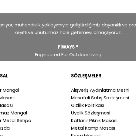
ıyor, mühendislik yaklaşımıyla geliştirdiğimiz dayanıklı ve pr
keyifli ve unutulmaz hale getirmeyi amaçlıyoruz.
FİWAYS ®
Engineered For Outdoor Living
SAL
SÖZLEŞMELER
ır Mangal
Alışveriş Aydınlatma Metni
Masası
Mesafeli Satış Sözleşmesi
Masası
Gizlilik Politikası
nmaz Mangal
Üyelik Sözleşmesi
ır Metal Sehpa
Katlanır Piknik Masası
ızda
Metal Kamp Masası
a
Krom Mangal