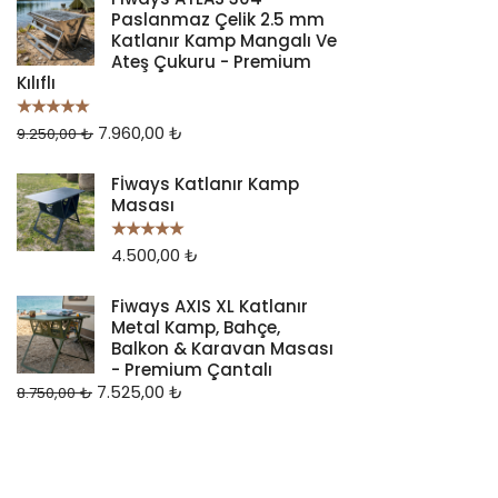
Paslanmaz Çelik 2.5 mm
Katlanır Kamp Mangalı Ve
Ateş Çukuru - Premium
Kılıflı
7.960,00
₺
5 üzerinden
9.250,00
₺
5.00
oy aldı
Fİways Katlanır Kamp
Masası
4.500,00
₺
5 üzerinden
5.00
oy aldı
Fiways AXIS XL Katlanır
Metal Kamp, Bahçe,
Balkon & Karavan Masası
- Premium Çantalı
7.525,00
₺
8.750,00
₺