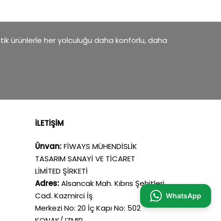
atik ürünlerle her yolculuğu daha konforlu, daha
İLETİŞİM
Ünvan:
FİWAYS MÜHENDİSLİK
TASARIM SANAYİ VE TİCARET
LİMİTED ŞİRKETİ
Adres:
Alsancak Mah. Kıbrıs Şehitleri
Cad. Kazmirci İş
WhatsApp
Merkezi No: 20 İç Kapı No: 502
KONAK/ IZMIR