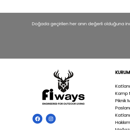
Doğada geçirilen her anın değerli olduğuna inan
KURUM
Katlan
Kamp 
Piknik 
Pasla
Katlan
Hakkım
Mağaz