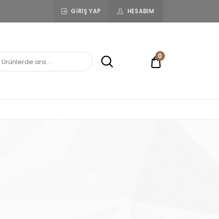
GIRIŞ YAP
HESABIM
0
0,00 ₺
i