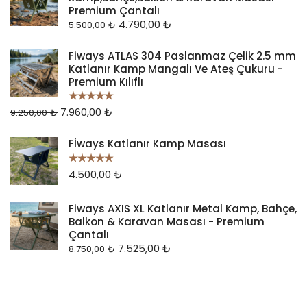
Premium Çantalı
4.790,00
₺
5.500,00
₺
Fiways ATLAS 304 Paslanmaz Çelik 2.5 mm
Katlanır Kamp Mangalı Ve Ateş Çukuru -
Premium Kılıflı
7.960,00
₺
5 üzerinden
9.250,00
₺
5.00
oy aldı
Fİways Katlanır Kamp Masası
4.500,00
₺
5 üzerinden
5.00
oy aldı
Fiways AXIS XL Katlanır Metal Kamp, Bahçe,
Balkon & Karavan Masası - Premium
Çantalı
7.525,00
₺
8.750,00
₺