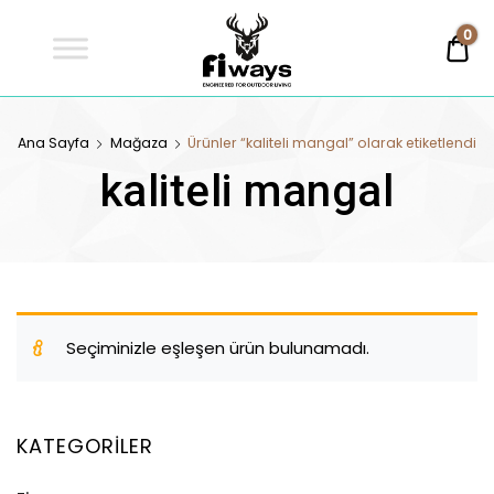
Fİways
0
0,
Engineered For Outdoor Living
FİWAYS
Ana Sayfa
Mağaza
Ürünler “kaliteli mangal” olarak etiketlendi
kaliteli mangal
Seçiminizle eşleşen ürün bulunamadı.
KATEGORILER